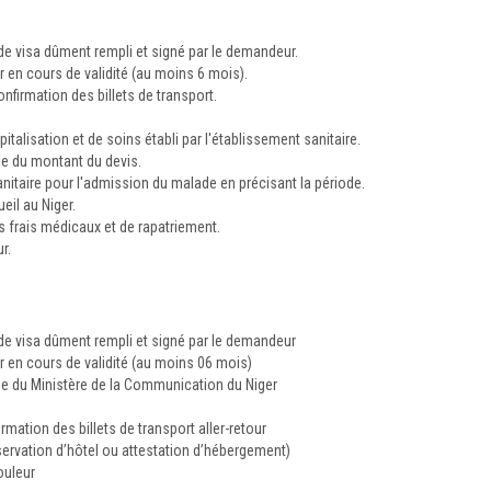
e visa dûment rempli et signé par le demandeur.
en cours de validité (au moins 6 mois).
onfirmation des billets de transport.
italisation et de soins établi par l'établissement sanitaire.
le du montant du devis.
anitaire pour l'admission du malade en précisant la période.
eil au Niger.
 frais médicaux et de rapatriement.
r.
e visa dûment rempli et signé par le demandeur
en cours de validité (au moins 06 mois)
ge du Ministère de la Communication du Niger
rmation des billets de transport aller-retour
éservation d’hôtel ou attestation d’hébergement)
ouleur