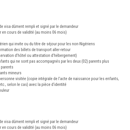
e visa dûment rempli et signé par le demandeur
en cours de validité (au moins 06 mois)
érien qui invite ou du titre de séjour pour les non-Nigériens
rmation des billets de transport aller-retour
éservation d’hôtel ou attestation d’hébergement)
nfants qui ne sont pas accompagnés par les deux (02) parents plus
s parents
nfants mineurs
la personne visitée (copie intégrale de l’acte de naissance pour les enfants,
c., selon le cas) avec la pièce d’identité
ouleur
e visa dûment rempli et signé par le demandeur
en cours de validité (au moins 06 mois)