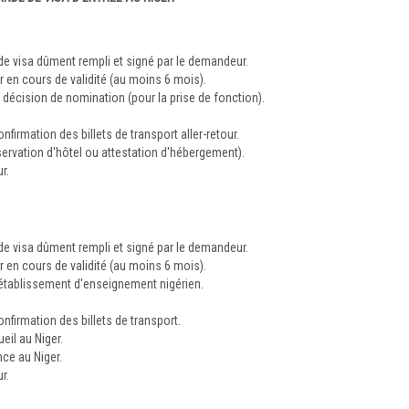
e visa dûment rempli et signé par le demandeur.
en cours de validité (au moins 6 mois).
la décision de nomination (pour la prise de fonction).
nfirmation des billets de transport aller-retour.
servation d'hôtel ou attestation d'hébergement).
r.
e visa dûment rempli et signé par le demandeur.
en cours de validité (au moins 6 mois).
 établissement d'enseignement nigérien.
onfirmation des billets de transport.
eil au Niger.
nce au Niger.
r.