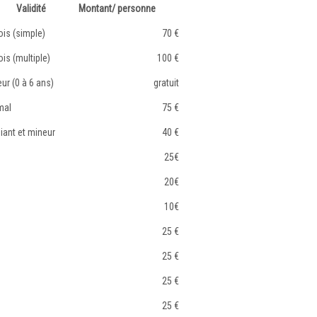
Validité
Montant/ personne
is (simple)
70 €
is (multiple)
100 €
ur (0 à 6 ans)
gratuit
mal
75 €
iant et mineur
40 €
25€
20€
10€
25 €
25 €
25 €
25 €