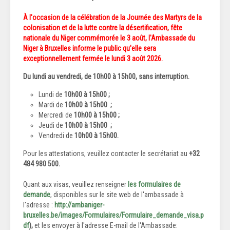
À l'occasion de la célébration de la Journée des Martyrs de la
colonisation et de la lutte contre la désertification, fête
nationale du Niger commémorée le 3 août, l'Ambassade du
Niger à Bruxelles informe le public qu'elle sera
exceptionnellement fermée le lundi 3 août 2026.
Du lundi au vendredi, de 1
0h00 à 15h00
, sans interruption.
Lundi de
10h00 à 15h00 ;
Mardi de
10h00 à 15h00
;
Mercredi de
10h00 à 15h00
;
Jeudi de
10h00 à 15h00
;
Vendredi de
10h00 à 15h00.
Pour les attestations, veuillez contacter le secrétariat au
+32
484 980 500.
Quant aux visas, veuillez renseigner
les formulaires de
demande
, disponibles sur le site web de l'ambassade à
l'adresse :
http://ambaniger-
bruxelles.be/images/Formulaires/Formulaire_demande_visa.p
df
),
et les envoyer à l'adresse E-mail de l'Ambassade: