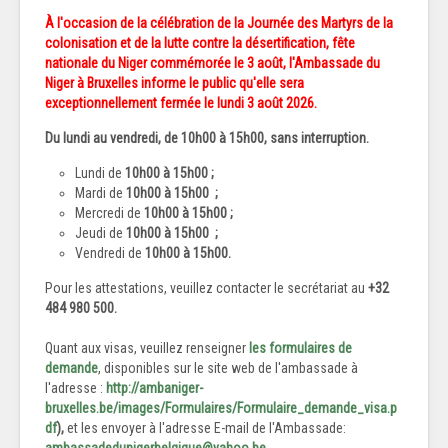
À l'occasion de la célébration de la Journée des Martyrs de la
colonisation et de la lutte contre la désertification, fête
nationale du Niger commémorée le 3 août, l'Ambassade du
Niger à Bruxelles informe le public qu'elle sera
exceptionnellement fermée le lundi 3 août 2026.
Du lundi au vendredi, de 1
0h00 à 15h00
, sans interruption.
Lundi de
10h00 à 15h00 ;
Mardi de
10h00 à 15h00
;
Mercredi de
10h00 à 15h00
;
Jeudi de
10h00 à 15h00
;
Vendredi de
10h00 à 15h00.
Pour les attestations, veuillez contacter le secrétariat au
+32
484 980 500.
Quant aux visas, veuillez renseigner
les formulaires de
demande
, disponibles sur le site web de l'ambassade à
l'adresse :
http://ambaniger-
bruxelles.be/images/Formulaires/Formulaire_demande_visa.p
df
),
et les envoyer à l'adresse E-mail de l'Ambassade:
ambassadedunigerbelgique@yahoo.be